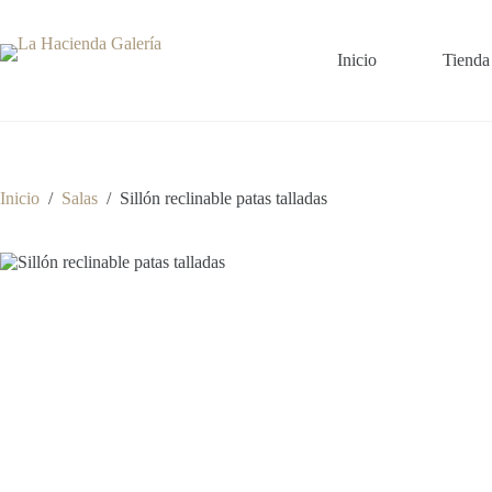
Saltar
al
contenido
Inicio
Tienda
Inicio
/
Salas
/
Sillón reclinable patas talladas