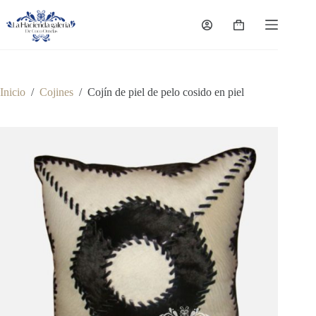
Saltar
al
Carro
contenido
de
compra
Inicio
/
Cojines
/
Cojín de piel de pelo cosido en piel