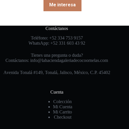
Me interesa
Contáctanos
Teléfono: +52 334 753 9157
WhatsApp: +52 331 603 43 92
Tienes una pregunta o duda?
Contáctanos: info@lahaciendagaleriadecocoornelas.com
Avenida Tonalá #149, Tonalá, Jalisco, México, C.P. 45402
Cuenta
Colección
Mi Cuenta
Mi Carrito
Checkout