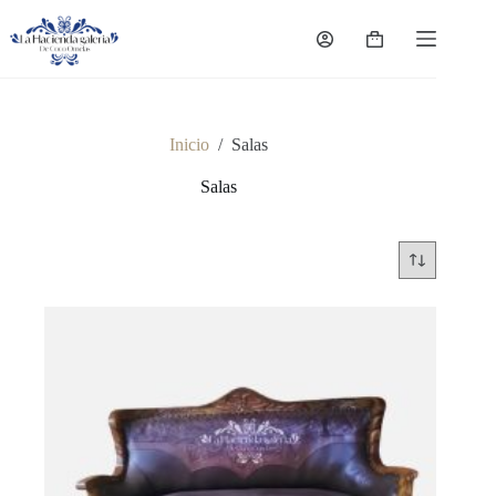
Saltar
al
Carro
contenido
de
compra
Inicio
/
Salas
Salas