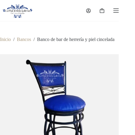
Saltar
al
Carro
contenido
de
compra
Inicio
/
Bancos
/
Banco de bar de herrería y piel cincelada