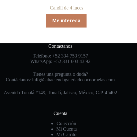
Candil de 4 luces
Me interesa
Contáctanos
Teléfono: +52 334 753 9157
WhatsApp: +52 331 603 43 92
Tienes una pregunta o duda?
Contáctanos: info@lahaciendagaleriadecocoornelas.com
Avenida Tonalá #149, Tonalá, Jalisco, México, C.P. 45402
Cuenta
Colección
Mi Cuenta
Mi Carrito