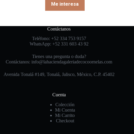
Me interesa
Contáctanos
Teléfono: +52 334 753 9157
WhatsApp: +52 331 603 43 92
Tienes una pregunta o duda?
Contáctanos: info@lahaciendagaleriadecocoornelas.com
Avenida Tonalá #149, Tonalá, Jalisco, México, C.P. 45402
Cuenta
Colección
Mi Cuenta
Mi Carrito
Checkout