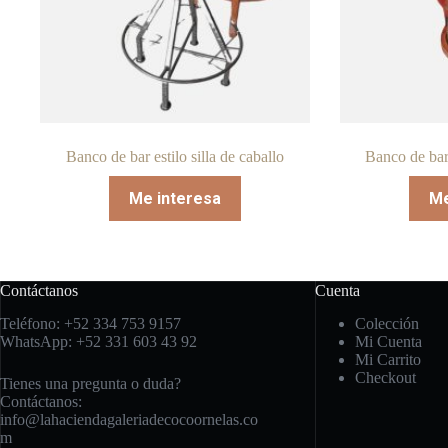
Banco de bar estilo silla de caballo
Banco de bar
Me interesa
Me
Contáctanos
Cuenta
Teléfono: +52 334 753 9157
Colección
WhatsApp: +52 331 603 43 92
Mi Cuenta
Mi Carrito
Checkout
Tienes una pregunta o duda?
Contáctanos:
info@lahaciendagaleriadecocoornelas.co
m