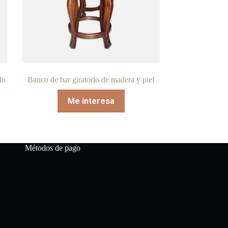
do
Banco de bar giratorio de madera y piel
Me interesa
Métodos de pago