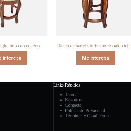
 giratorio con coderas
Banco de bar giratorio con respaldo teji
 interesa
Me interesa
Links Rápidos
Tienda
Nosotros
Contacto
Política de Privacidad
Términos y Condiciones