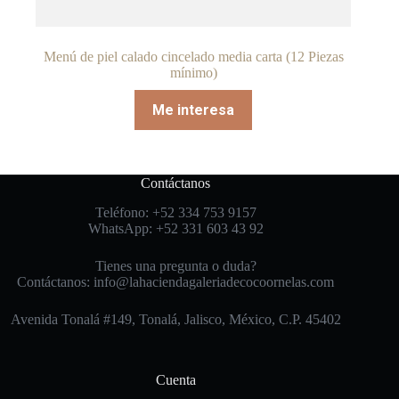
Menú de piel calado cincelado media carta (12 Piezas
mínimo)
Me interesa
Contáctanos
Teléfono: +52 334 753 9157
WhatsApp: +52 331 603 43 92
Tienes una pregunta o duda?
Contáctanos: info@lahaciendagaleriadecocoornelas.com
Avenida Tonalá #149, Tonalá, Jalisco, México, C.P. 45402
Cuenta