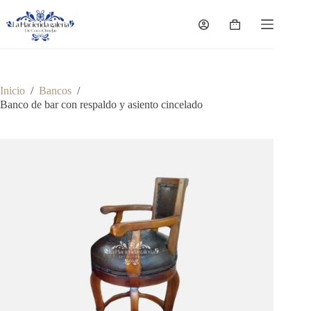
Saltar
al
Carro
contenido
de
compra
Inicio
/
Bancos
/
Banco de bar con respaldo y asiento cincelado