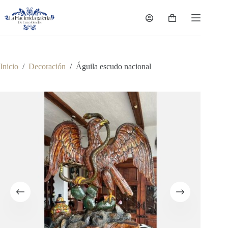
Saltar
al
Carro
contenido
de
compra
Inicio
/
Decoración
/
Águila escudo nacional