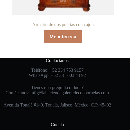
Armario de dos puertas con cajón
Me interesa
Contáctanos
Teléfono: +52 334 753 9157
WhatsApp: +52 331 603 43 92
Tienes una pregunta o duda?
Contáctanos: info@lahaciendagaleriadecocoornelas.com
Avenida Tonalá #149, Tonalá, Jalisco, México, C.P. 45402
Cuenta