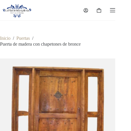
Saltar
al
Carro
contenido
de
compra
Inicio
/
Puertas
/
Puerta de madera con chapetones de bronce