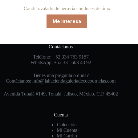
Candil ovalado de herrería con luces de ónix
Me interesa
Contáctanos
Teléfono: +52 334 753 9157
WhatsApp: +52 331 603 43 92
Tienes una pregunta o duda?
Contáctanos: info@lahaciendagaleriadecocoornelas.com
Avenida Tonalá #149, Tonalá, Jalisco, México, C.P. 45402
Cuenta
Colección
Mi Cuenta
Mi Carrito