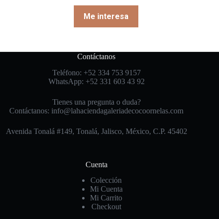
Me interesa
Contáctanos
Teléfono: +52 334 753 9157
WhatsApp: +52 331 603 43 92
Tienes una pregunta o duda?
Contáctanos: info@lahaciendagaleriadecocoornelas.com
Avenida Tonalá #149, Tonalá, Jalisco, México, C.P. 45402
Cuenta
Colección
Mi Cuenta
Mi Carrito
Checkout