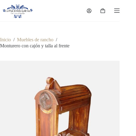
Saltar
al
Carro
contenido
de
compra
Inicio
/
Muebles de rancho
/
Monturero con cajón y talla al frente