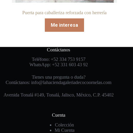
Puerta para caballeriza reforzada con herrería
Me interesa
Contáctanos
Teléfono: +52 334 753 9157
WhatsApp: +52 331 603 43 92
Tienes una pregunta o duda?
Contáctanos: info@lahaciendagaleriadecocoornelas.com
Avenida Tonalá #149, Tonalá, Jalisco, México, C.P. 45402
Cuenta
Colección
Mi Cuenta