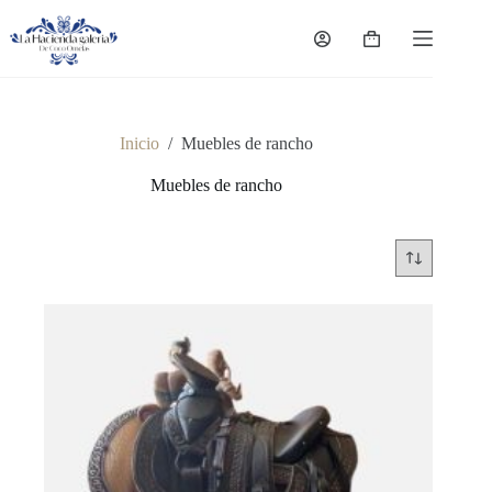
Saltar
al
Carro
contenido
de
compra
Inicio
/
Muebles de rancho
Muebles de rancho