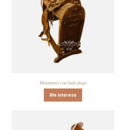
Monturero con baúl abajo
Me interesa