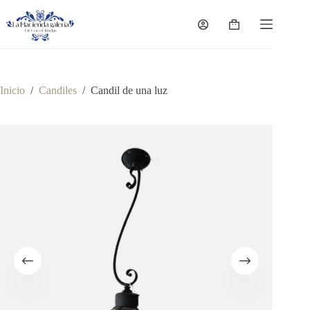
Saltar
al
Carro
contenido
de
compra
Inicio
/
Candiles
/
Candil de una luz