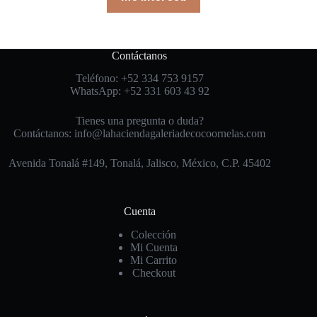
Contáctanos
Teléfono: +52 334 753 9157
WhatsApp: +52 331 603 43 92
Tienes una pregunta o duda?
Contáctanos: info@lahaciendagaleriadecocoornelas.com
Avenida Tonalá #149, Tonalá, Jalisco, México, C.P. 45402
Cuenta
Colección
Mi Cuenta
Mi Carrito
Checkout