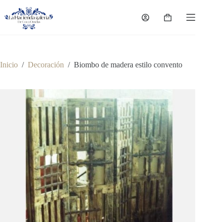
Saltar
al
Carro
contenido
de
compra
Inicio
/
Decoración
/
Biombo de madera estilo convento