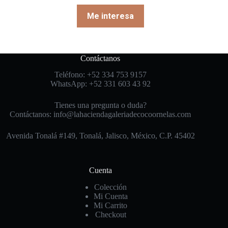
Me interesa
Contáctanos
Teléfono: +52 334 753 9157
WhatsApp: +52 331 603 43 92
Tienes una pregunta o duda?
Contáctanos: info@lahaciendagaleriadecocoornelas.com
Avenida Tonalá #149, Tonalá, Jalisco, México, C.P. 45402
Cuenta
Colección
Mi Cuenta
Mi Carrito
Checkout