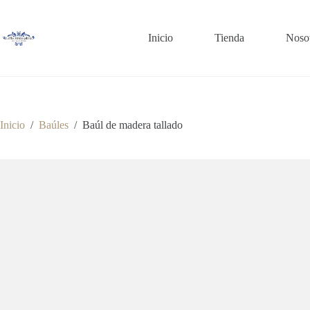
Saltar
al
contenido
Inicio
Tienda
Noso
Inicio
/
Baúles
/
Baúl de madera tallado