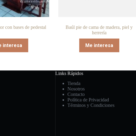
r con bases de pedestal
Baúl pie de cama de madera, piel y
herrería
 interesa
Me interesa
Links Rápidos
Tienda
Nosotros
Contacto
Política de Privacidad
Términos y Condiciones