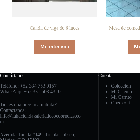
Candil de viga de 6 luces
Mesa de comedo
Me interesa
Me
Contáctanos
Cuenta
Teléfono: +52 334 753 9157
Colección
WhatsApp: +52 331 603 43 92
Mi Cuenta
Mi Carrito
Checkout
Tienes una pregunta o duda?
Contáctanos:
info@lahaciendagaleriadecocoornelas.co
m
Avenida Tonalá #149, Tonalá, Jalisco,