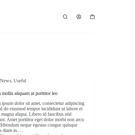
Carro
de
compra
News
,
Useful
mollis aliquam ut porttitor leo
ipsum dolor sit amet, consectetur adipiscing
sed do eiusmod tempor incididunt ut labore et
 magna aliqua. Libero id faucibus nisl
unt. Amet porttitor eget dolor morbi non arcu
. Bibendum neque egestas congue quisque
as diam in.…