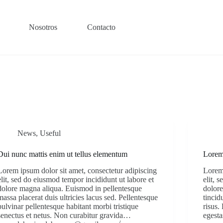
Nosotros
Contacto
News
,
Useful
Dui nunc mattis enim ut tellus elementum
Lorem 
Lorem ipsum dolor sit amet, consectetur adipiscing
Lorem 
elit, sed do eiusmod tempor incididunt ut labore et
elit, 
dolore magna aliqua. Euismod in pellentesque
dolore
massa placerat duis ultricies lacus sed. Pellentesque
tincid
pulvinar pellentesque habitant morbi tristique
risus
senectus et netus. Non curabitur gravida…
egest