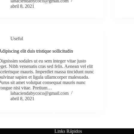
lahaciendabycoco@gmail.com
abril 8, 2021
Useful
Adipiscing elit duis tristique sollicitudin
Dignissim sodales ut eu sem integer vitae justo
eget. Nibh venenatis cras sed felis. Aenean vel elit
scelerisque mauris. Imperdiet massa tincidunt nunc
pulvinar sapien et ligula ullamcorper malesuada.
Purus sit amet volutpat consequat mauris nunc
congue nisi vitae. Pretium…
lahaciendabycoco@gmail.com
abril 8, 2021
Links Rápidos