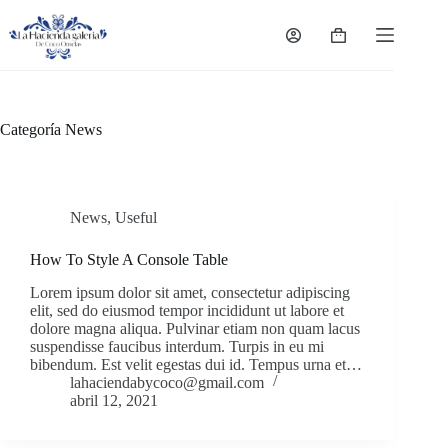
Saltar
al
Carro
contenido
de
compra
Categoría
News
News
,
Useful
How To Style A Console Table
Lorem ipsum dolor sit amet, consectetur adipiscing
elit, sed do eiusmod tempor incididunt ut labore et
dolore magna aliqua. Pulvinar etiam non quam lacus
suspendisse faucibus interdum. Turpis in eu mi
bibendum. Est velit egestas dui id. Tempus urna et…
lahaciendabycoco@gmail.com
abril 12, 2021