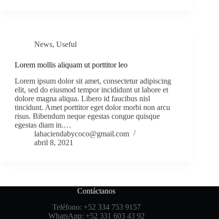
News
,
Useful
Lorem mollis aliquam ut porttitor leo
Lorem ipsum dolor sit amet, consectetur adipiscing
elit, sed do eiusmod tempor incididunt ut labore et
dolore magna aliqua. Libero id faucibus nisl
tincidunt. Amet porttitor eget dolor morbi non arcu
risus. Bibendum neque egestas congue quisque
egestas diam in.…
lahaciendabycoco@gmail.com
abril 8, 2021
Contáctanos
Teléfono: +52 334 753 9157
WhatsApp: +52 331 603 43 92