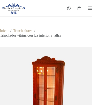
Saltar
al
Carro
contenido
de
compra
Inicio
/
Trinchadores
/
Trinchador vitrina con luz interior y tallas