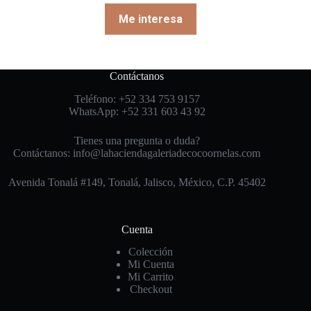
Me interesa
Contáctanos
Teléfono: +52 334 753 9157
WhatsApp: +52 331 603 43 92
Tienes una pregunta o duda?
Contáctanos: info@lahaciendagaleriadecocoornelas.com
Avenida Tonalá #149, Tonalá, Jalisco, México, C.P. 45402
Cuenta
Colección
Mi Cuenta
Mi Carrito
Checkout