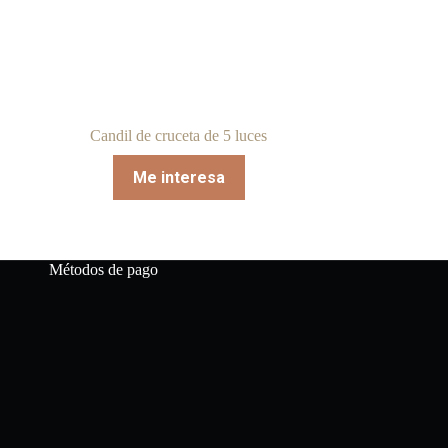
Candil de cruceta de 5 luces
Me interesa
Métodos de pago