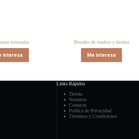
patas torneadas
Biombo de madera y lámina
 interesa
Me interesa
Links Rápidos
Tienda
Nosotros
Contacto
Política de Privacidad
Términos y Condiciones