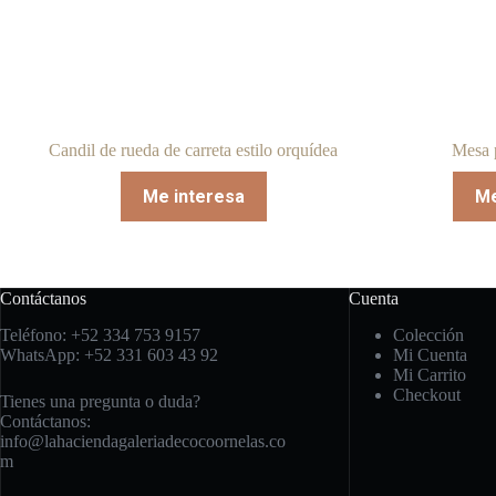
Candil de rueda de carreta estilo orquídea
Mesa 
Me interesa
Me
Contáctanos
Cuenta
Teléfono: +52 334 753 9157
Colección
WhatsApp: +52 331 603 43 92
Mi Cuenta
Mi Carrito
Checkout
Tienes una pregunta o duda?
Contáctanos:
info@lahaciendagaleriadecocoornelas.co
m