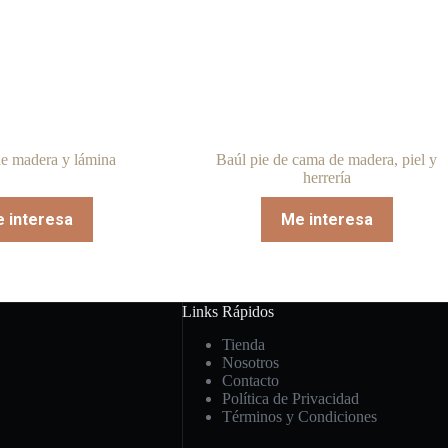
e madera y lámina
Baúl pie de cama de madera, piel y
herrería
 interesa
Me interesa
Links Rápidos
Tienda
Nosotros
Contacto
Política de Privacidad
Términos y Condiciones