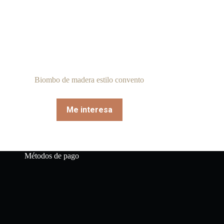
Biombo de madera estilo convento
Me interesa
Métodos de pago