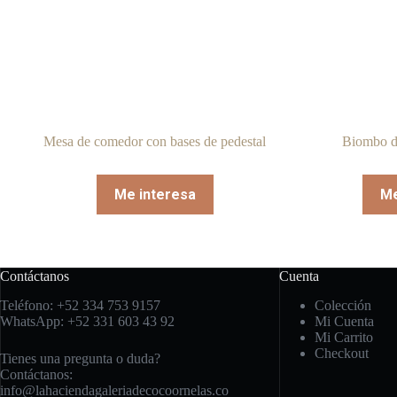
Mesa de comedor con bases de pedestal
Biombo d
Me interesa
Me
Contáctanos
Cuenta
Teléfono: +52 334 753 9157
Colección
WhatsApp: +52 331 603 43 92
Mi Cuenta
Mi Carrito
Checkout
Tienes una pregunta o duda?
Contáctanos:
info@lahaciendagaleriadecocoornelas.co