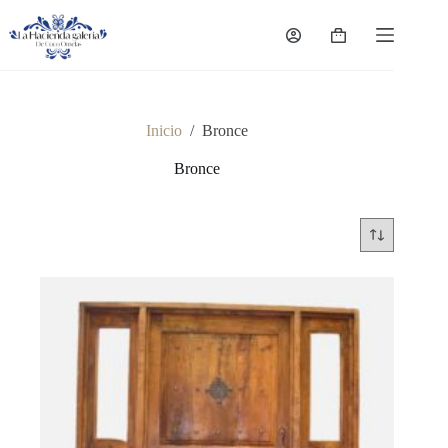
Saltar
al
Carro
contenido
de
compra
Inicio
/
Bronce
Bronce