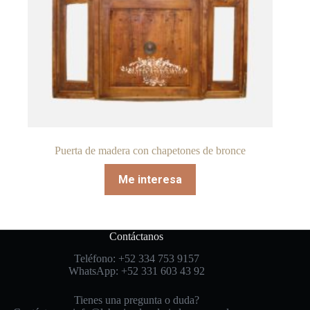
Puerta de madera con chapetones de bronce
Me interesa
Contáctanos
Teléfono: +52 334 753 9157
WhatsApp: +52 331 603 43 92
Tienes una pregunta o duda?