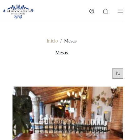
Saltar
al
Carro
contenido
de
compra
Inicio
/
Mesas
Mesas