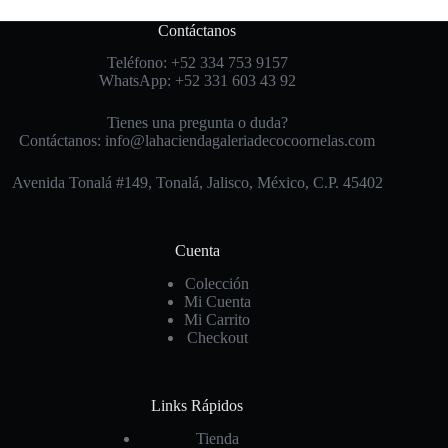
Contáctanos
Teléfono: +52 334 753 9157
WhatsApp: +52 331 603 43 92
Tienes una pregunta o duda?
Contáctanos: info@lahaciendagaleriadecocoornelas.com
Avenida Tonalá #149, Tonalá, Jalisco, México, C.P. 45402
Cuenta
Colección
Mi Cuenta
Mi Carrito
Checkout
Links Rápidos
Tienda