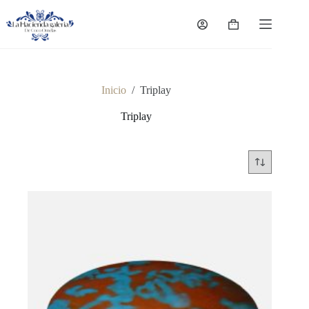
Saltar
al
Carro
contenido
de
compra
Inicio
/
Triplay
Triplay