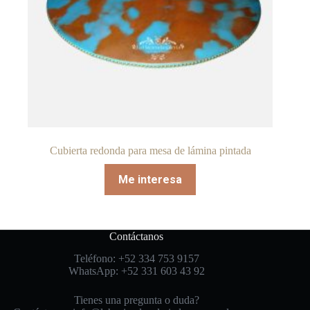
Cubierta redonda para mesa de lámina pintada
Me interesa
Contáctanos
Teléfono: +52 334 753 9157
WhatsApp: +52 331 603 43 92
Tienes una pregunta o duda?