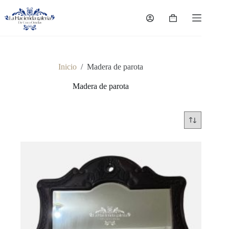
Saltar
al
Carro
contenido
de
compra
Inicio
/
Madera de parota
Madera de parota