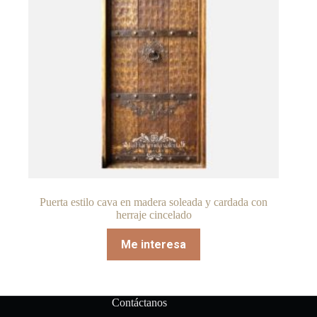
Puerta estilo cava en madera soleada y cardada con
herraje cincelado
Me interesa
Contáctanos