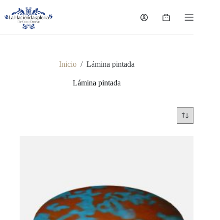
Saltar
al
Carro
contenido
de
compra
Inicio
/
Lámina pintada
Lámina pintada