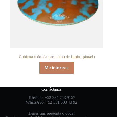
Cubierta redonda para mesa de lámina pintada
Me interesa
Contáctanos
Teléfono: +52 334 753 9157
WhatsApp: +52 331 603 43 92
Tienes una pregunta o duda?