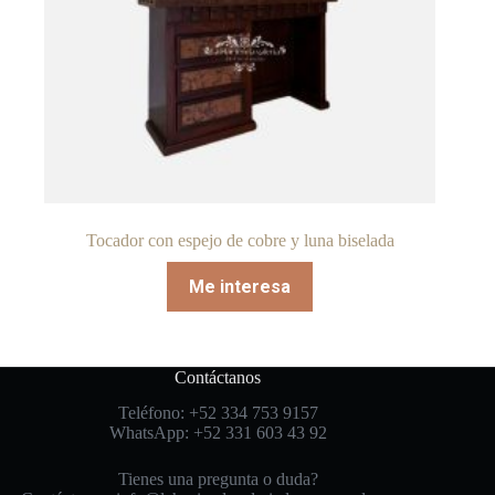
Tocador con espejo de cobre y luna biselada
Me interesa
Contáctanos
Teléfono: +52 334 753 9157
WhatsApp: +52 331 603 43 92
Tienes una pregunta o duda?