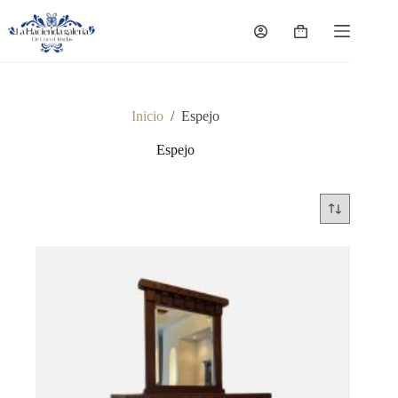
Saltar
al
Carro
contenido
de
compra
Inicio
/
Espejo
Espejo